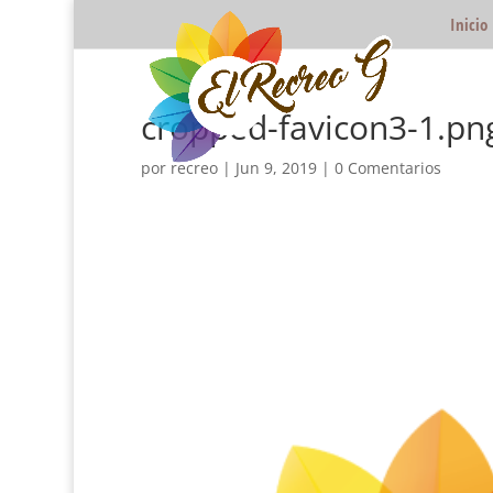
Inicio
cropped-favicon3-1.pn
por
recreo
|
Jun 9, 2019
|
0 Comentarios